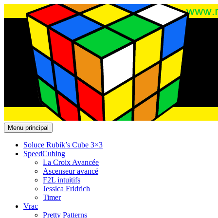
Recherche
Aller
Menu principal
au
Rubik's cube : Solution
contenu
Soluce Rubik’s Cube 3×3
SpeedCubing
La Croix Avancée
Ascenseur avancé
F2L intuitifs
Jessica Fridrich
Timer
Vrac
Pretty Patterns