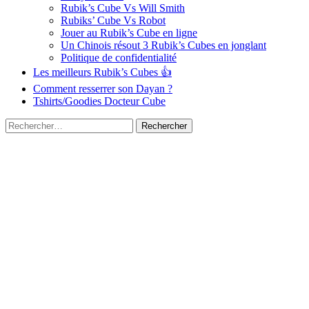
Rubik’s Cube Vs Will Smith
Rubiks’ Cube Vs Robot
Jouer au Rubik’s Cube en ligne
Un Chinois résout 3 Rubik’s Cubes en jonglant
Politique de confidentialité
Les meilleurs Rubik’s Cubes 👍
Comment resserrer son Dayan ?
Tshirts/Goodies Docteur Cube
Rechercher :