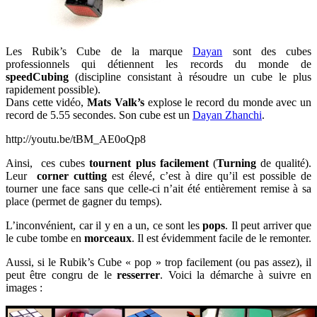
Les Rubik’s Cube de la marque
Dayan
sont des cubes
professionnels qui détiennent les records du monde de
speedCubing
(discipline consistant à résoudre un cube le plus
rapidement possible).
Dans cette vidéo,
Mats Valk’s
explose le record du monde avec un
record de 5.55 secondes. Son cube est un
Dayan Zhanchi
.
http://youtu.be/tBM_AE0oQp8
Ainsi, ces cubes
tournent plus facilement
(
Turning
de qualité).
Leur
corner cutting
est élevé, c’est à dire qu’il est possible de
tourner une face sans que celle-ci n’ait été entièrement remise à sa
place (permet de gagner du temps).
L’inconvénient, car il y en a un, ce sont les
pops
. Il peut arriver que
le cube tombe en
morceaux
. Il est évidemment facile de le remonter.
Aussi, si le Rubik’s Cube « pop » trop facilement (ou pas assez), il
peut être congru de le
resserrer
. Voici la démarche à suivre en
images :