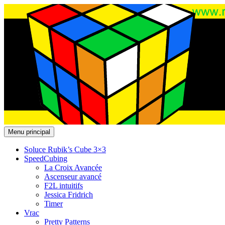
Recherche
Aller
Menu principal
au
Rubik's cube : Solution
contenu
Soluce Rubik’s Cube 3×3
SpeedCubing
La Croix Avancée
Ascenseur avancé
F2L intuitifs
Jessica Fridrich
Timer
Vrac
Pretty Patterns