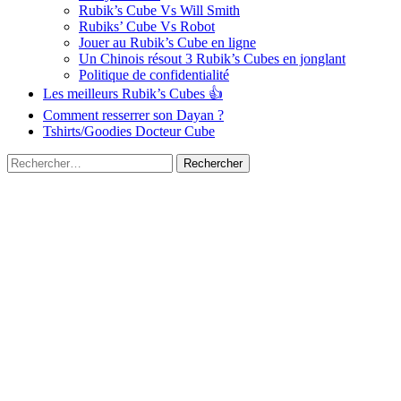
Rubik’s Cube Vs Will Smith
Rubiks’ Cube Vs Robot
Jouer au Rubik’s Cube en ligne
Un Chinois résout 3 Rubik’s Cubes en jonglant
Politique de confidentialité
Les meilleurs Rubik’s Cubes 👍
Comment resserrer son Dayan ?
Tshirts/Goodies Docteur Cube
Rechercher :